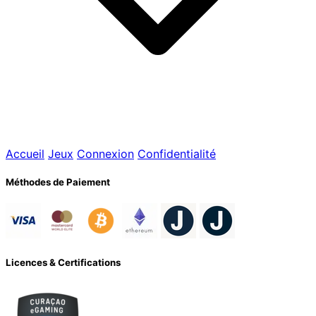
Accueil
Jeux
Connexion
Confidentialité
Méthodes de Paiement
Licences & Certifications