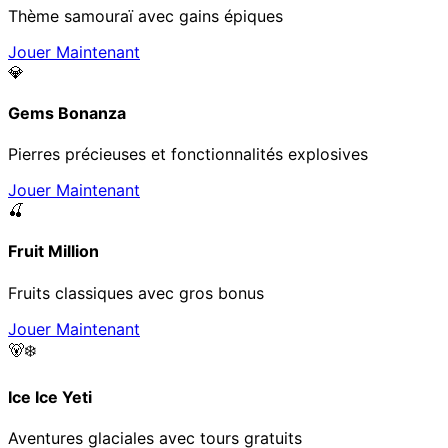
Thème samouraï avec gains épiques
Jouer Maintenant
💎
Gems Bonanza
Pierres précieuses et fonctionnalités explosives
Jouer Maintenant
🍒
Fruit Million
Fruits classiques avec gros bonus
Jouer Maintenant
🐻‍❄️
Ice Ice Yeti
Aventures glaciales avec tours gratuits