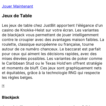
Jouer Maintenant
Jeux de Table
Les jeux de table chez JustBit apportent l'élégance d'un
casino de Knokke-Heist sur votre écran. Les variantes
de blackjack vous permettent de jouer intelligemment
contre le croupier avec des avantages maison faibles. La
roulette, classique européenne ou française, tourne
autour de ce numéro chanceux. Le baccarat est parfait
pour ceux qui aiment les décisions rapides, avec des
mises élevées possibles. Les variantes de poker comme
le Caribbean Stud ou le Texas Hold'em offrent stratégie
et moments de bluff. Ces jeux sont graphiquement nets
et équitables, grâce à la technologie RNG qui respecte
les règles belges.
🃏
Blackjack