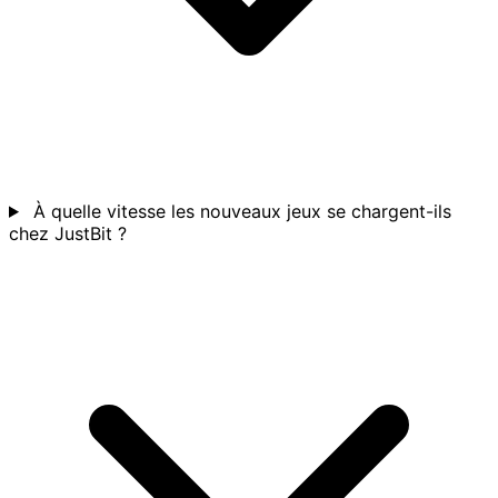
À quelle vitesse les nouveaux jeux se chargent-ils
chez JustBit ?