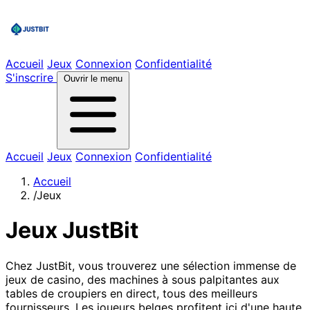
Accueil
Jeux
Connexion
Confidentialité
S'inscrire
Ouvrir le menu
Accueil
Jeux
Connexion
Confidentialité
Accueil
/
Jeux
Jeux JustBit
Chez JustBit, vous trouverez une sélection immense de
jeux de casino, des machines à sous palpitantes aux
tables de croupiers en direct, tous des meilleurs
fournisseurs. Les joueurs belges profitent ici d'une haute