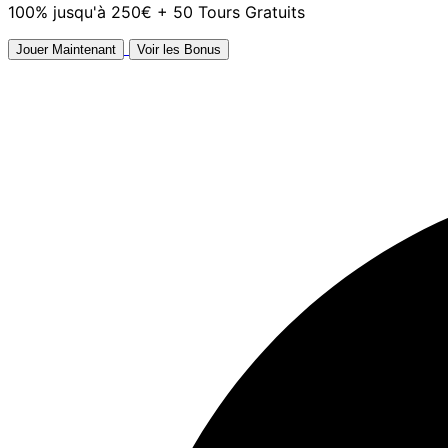
100% jusqu'à 250€ + 50 Tours Gratuits
Jouer Maintenant
Voir les Bonus