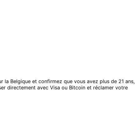
our la Belgique et confirmez que vous avez plus de 21 ans,
er directement avec Visa ou Bitcoin et réclamer votre